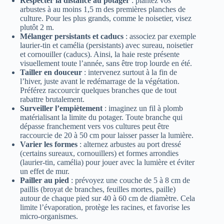
Respecter la distance au potager
: plantez vos
arbustes à au moins 1,5 m des premières planches de
culture. Pour les plus grands, comme le noisetier, visez
plutôt 2 m.
Mélanger persistants et caducs
: associez par exemple
laurier-tin et camélia (persistants) avec sureau, noisetier
et cornouiller (caducs). Ainsi, la haie reste présente
visuellement toute l’année, sans être trop lourde en été.
Tailler en douceur
: intervenez surtout à la fin de
l’hiver, juste avant le redémarrage de la végétation.
Préférez raccourcir quelques branches que de tout
rabattre brutalement.
Surveiller l’empiètement
: imaginez un fil à plomb
matérialisant la limite du potager. Toute branche qui
dépasse franchement vers vos cultures peut être
raccourcie de 20 à 50 cm pour laisser passer la lumière.
Varier les formes
: alternez arbustes au port dressé
(certains sureaux, cornouillers) et formes arrondies
(laurier-tin, camélia) pour jouer avec la lumière et éviter
un effet de mur.
Pailler au pied
: prévoyez une couche de 5 à 8 cm de
paillis (broyat de branches, feuilles mortes, paille)
autour de chaque pied sur 40 à 60 cm de diamètre. Cela
limite l’évaporation, protège les racines, et favorise les
micro-organismes.