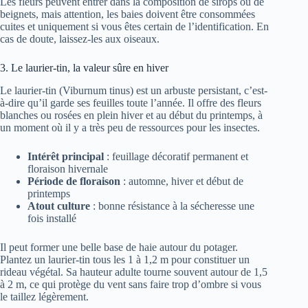
Les fleurs peuvent entrer dans la composition de sirops ou de
beignets, mais attention, les baies doivent être consommées
cuites et uniquement si vous êtes certain de l’identification. En
cas de doute, laissez-les aux oiseaux.
3. Le laurier-tin, la valeur sûre en hiver
Le laurier-tin (Viburnum tinus) est un arbuste persistant, c’est-
à-dire qu’il garde ses feuilles toute l’année. Il offre des fleurs
blanches ou rosées en plein hiver et au début du printemps, à
un moment où il y a très peu de ressources pour les insectes.
Intérêt principal
: feuillage décoratif permanent et
floraison hivernale
Période de floraison
: automne, hiver et début de
printemps
Atout culture
: bonne résistance à la sécheresse une
fois installé
Il peut former une belle base de haie autour du potager.
Plantez un laurier-tin tous les 1 à 1,2 m pour constituer un
rideau végétal. Sa hauteur adulte tourne souvent autour de 1,5
à 2 m, ce qui protège du vent sans faire trop d’ombre si vous
le taillez légèrement.