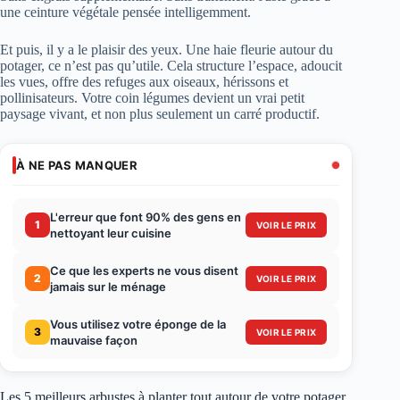
une ceinture végétale pensée intelligemment.
Et puis, il y a le plaisir des yeux. Une haie fleurie autour du
potager, ce n’est pas qu’utile. Cela structure l’espace, adoucit
les vues, offre des refuges aux oiseaux, hérissons et
pollinisateurs. Votre coin légumes devient un vrai petit
paysage vivant, et non plus seulement un carré productif.
À NE PAS MANQUER
L'erreur que font 90% des gens en
1
VOIR LE PRIX
nettoyant leur cuisine
Ce que les experts ne vous disent
2
VOIR LE PRIX
jamais sur le ménage
Vous utilisez votre éponge de la
3
VOIR LE PRIX
mauvaise façon
Les 5 meilleurs arbustes à planter tout autour de votre potager